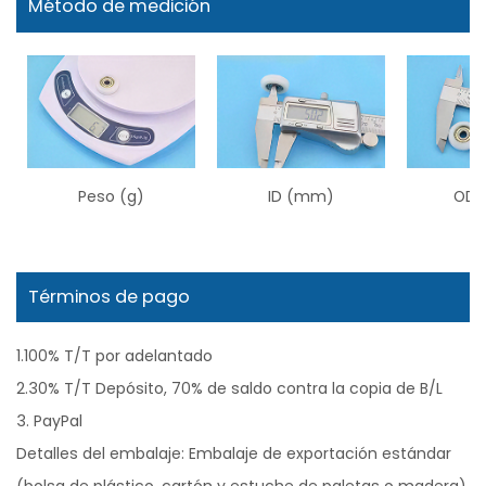
Método de medición
Peso (g)
ID (mm)
OD 
Términos de pago
1.100% T/T por adelantado
2.30% T/T Depósito, 70% de saldo contra la copia de B/L
3. PayPal
Detalles del embalaje: Embalaje de exportación estándar
(bolsa de plástico, cartón y estuche de paletas o madera),