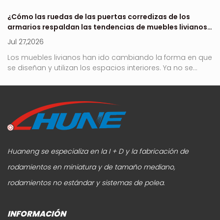
 de
¿Cómo las ruedas de las puertas corredizas de los
Dó
armarios respaldan las tendencias de muebles livianos
e
en 2026?
Jul 27,2026
Ju
no
Los muebles livianos han ido cambiando la forma en que
Ro
se diseñan y utilizan los espacios interiores. Ya no se...
es
Huaneng se especializa en la I + D y la fabricación de
rodamientos en miniatura y de tamaño mediano,
rodamientos no estándar y sistemas de polea.
INFORMACIÓN