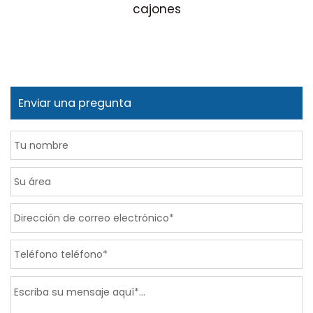
cajones
p
Enviar una pregunta