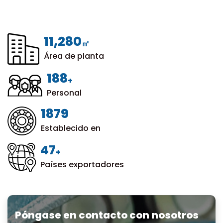
12,000
㎡
Área de planta
200
+
Personal
1999
Establecido en
50
+
Países exportadores
Póngase en contacto con nosotros