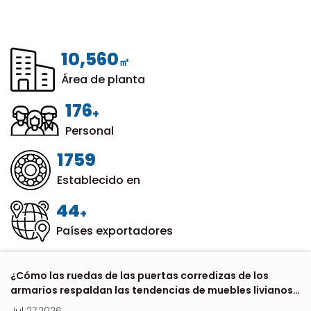
12,000
㎡
Área de planta
200
+
Personal
1999
Establecido en
50
+
Países exportadores
 de
¿Cómo las ruedas de las puertas corredizas de los
Dó
armarios respaldan las tendencias de muebles livianos
e
en 2026?
Jul 27,2026
Ju