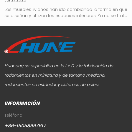
no
Los muebles livianos han ido cambiando la forma en que
Ro
se diseñan y utilizan los espacios interiores. Ya no se trata
e
sólo de reducir peso o simplificar la apariencia. Ahora la
y 
atención se centra en cómo se comportan los muebles
at
en el uso diario real, especialmente en términos de
c
movimiento, estabilidad y comodidad a largo plazo....
h
Huaneng se especializa en la I + D y la fabricación de
rodamientos en miniatura y de tamaño mediano,
rodamientos no estándar y sistemas de polea.
INFORMACIÓN
Teléfono
+86-15058997617