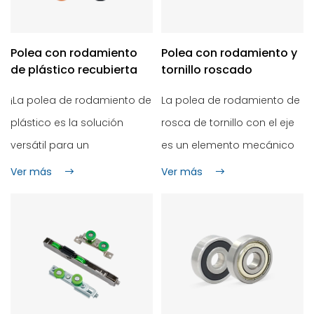
Polea con rodamiento
Polea con rodamiento y
de plástico recubierta
tornillo roscado
¡La polea de rodamiento de
La polea de rodamiento de
plástico es la solución
rosca de tornillo con el eje
versátil para un
es un elemento mecánico
movimiento suave y
que combina la estructura
Ver más
Ver más
eficiente en innumerables
del tornillo, la polea y el eje
aplicaciones! Hecho a
y a menudo se usa en
mano con una base de
equipos que requieren
plástico duradera, como
transmisión de elevación o
nylon o pom, y recubierta
ajuste de posicionamiento.
con materiales de alto
Desempeña el papel de