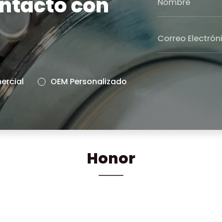
ntacto con
rcial
OEM Personalizado
Honor