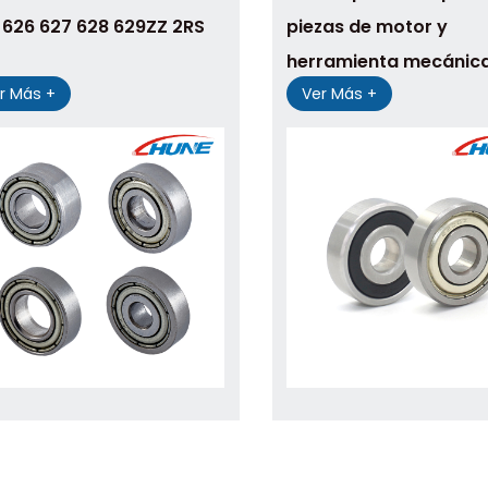
 626 627 628 629ZZ 2RS
piezas de motor y
herramienta mecánic
r Más +
Ver Más +