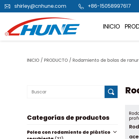
shirley@cnhune.com
+86-15058997617
INICIO
PRO
INICIO
/
PRODUCTO
/
Rodamiento de bolas de ranu
Ro
Roda
Categorías de productos
pro
Rod
Polea con rodamiento de plástico
ace
recubierta
(31)