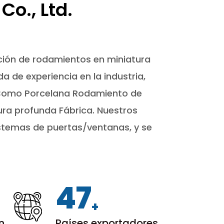
o., Ltd.
cación de rodamientos en miniatura
de experiencia en la industria,
n.Como
Porcelana Rodamiento de
ra profunda Fábrica
. Nuestros
istemas de puertas/ventanas, y se
50
+
en
Países exportadores