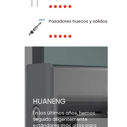
deslizantes de nailon y
vástago de acero al
carbono
Pasadores huecos y sólidos
HUANENG
En los últimos años, hemos
seguido diligentemente
estándares más altos para