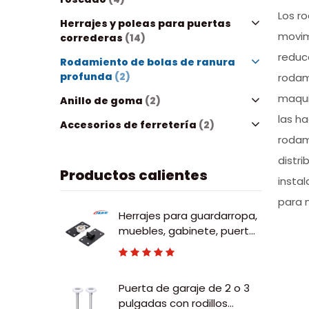
Los r
Herrajes y poleas para puertas
movimi
correderas
(14)
reduce
Rodamiento de bolas de ranura
profunda
(2)
rodam
maqui
Anillo de goma
(2)
las h
Accesorios de ferretería
(2)
rodam
distr
Productos calientes
instal
para m
Herrajes para guardarropa,
muebles, gabinete, puerta
corrediza ajustable, rodillo
deslizante de nailon
Puerta de garaje de 2 o 3
pulgadas con rodillos