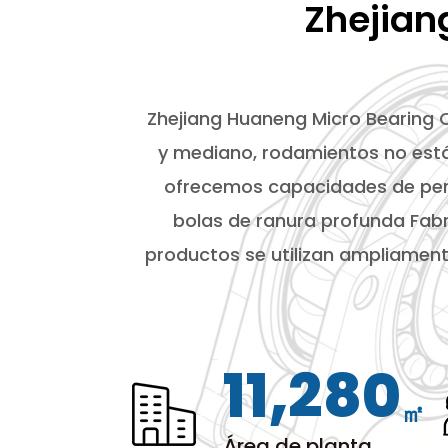
Zhejian
Zhejiang Huaneng Micro Bearing Co
y mediano, rodamientos no está
ofrecemos capacidades de pers
bolas de ranura profunda Fab
productos se utilizan ampliament
12,000
㎡
Área de planta