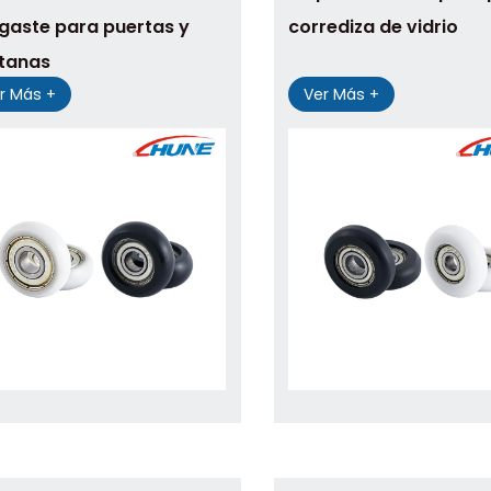
gaste para puertas y
corrediza de vidrio
tanas
r Más +
Ver Más +