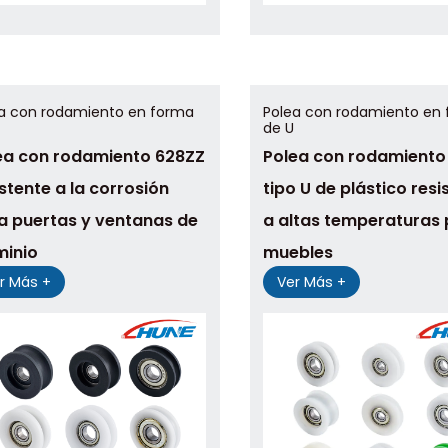
a con rodamiento en forma
Polea con rodamiento en
de U
ea con rodamiento 628ZZ
Polea con rodamiento
istente a la corrosión
tipo U de plástico resi
a puertas y ventanas de
a altas temperaturas
minio
muebles
r Más +
Ver Más +