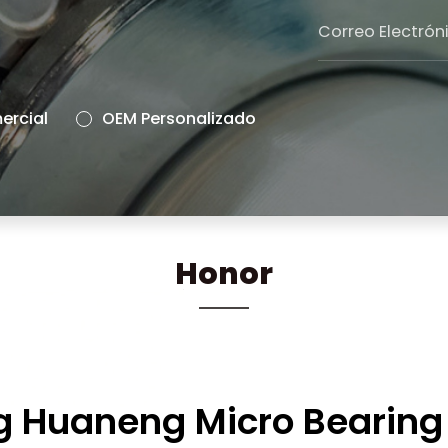
rcial
OEM Personalizado
Honor
g Huaneng Micro Bearing C