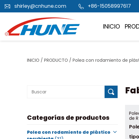
shirley@cnhune.com
+86-15058997617
INICIO
PRO
INICIO
/
PRODUCTO
/
Polea con rodamiento de plást
Fab
Pole
Categorías de productos
de R
Pol
Polea con rodamiento de plástico
tipo
recubierta
(31)