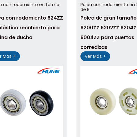
a con rodamiento en forma
Polea con rodamiento en
de R
ea con rodamiento 624ZZ
Polea de gran tamaño 
plástico recubierto para
6200ZZ 6202ZZ 6204Z
ina de ducha
6004ZZ para puertas
corredizas
r Más +
Ver Más +