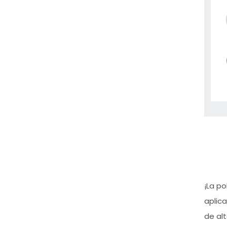
¡La p
aplic
de al