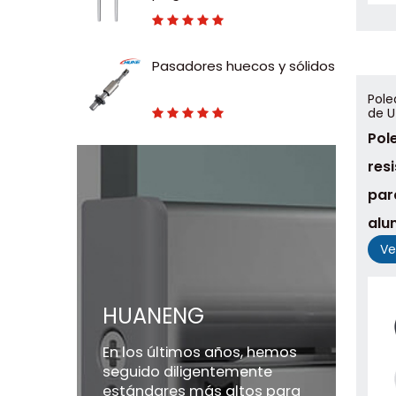
deslizantes de nailon y
vástago de acero al
carbono
Pasadores huecos y sólidos
Pole
de U
Pol
res
par
alu
Ve
HUANENG
En los últimos años, hemos
seguido diligentemente
estándares más altos para