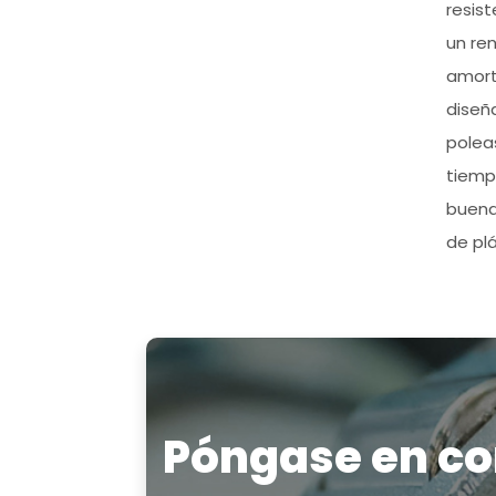
resis
un ren
amort
diseñ
poleas
tiemp
buenas
de plá
Póngase en co