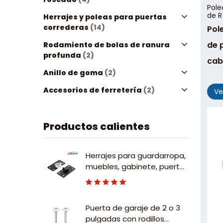
Pole
de R
Herrajes y poleas para puertas
correderas
(14)
Pol
de 
Rodamiento de bolas de ranura
profunda
(2)
cab
Anillo de goma
(2)
Accesorios de ferretería
(2)
Ve
Productos calientes
Herrajes para guardarropa,
muebles, gabinete, puerta
corrediza ajustable, rodillo
deslizante de nailon
Puerta de garaje de 2 o 3
pulgadas con rodillos