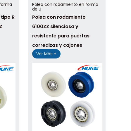
 forma
Polea con rodamiento en forma
de U
tipo R
Polea con rodamiento
Z
6100ZZ silenciosa y
resistente para puertas
corredizas y cajones
Ver Más +