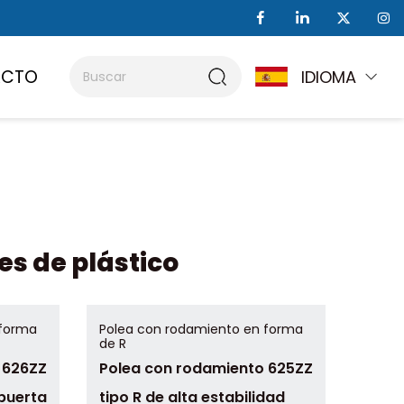
ACTO
IDIOMA
es de plástico
 forma
Polea con rodamiento en forma
de R
 626ZZ
Polea con rodamiento 625ZZ
puerta
tipo R de alta estabilidad