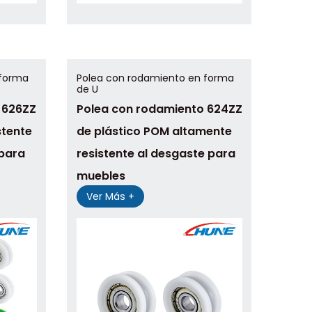
 forma
Polea con rodamiento en forma
de U
 626ZZ
Polea con rodamiento 624ZZ
stente
de plástico POM altamente
 para
resistente al desgaste para
muebles
Ver Más +