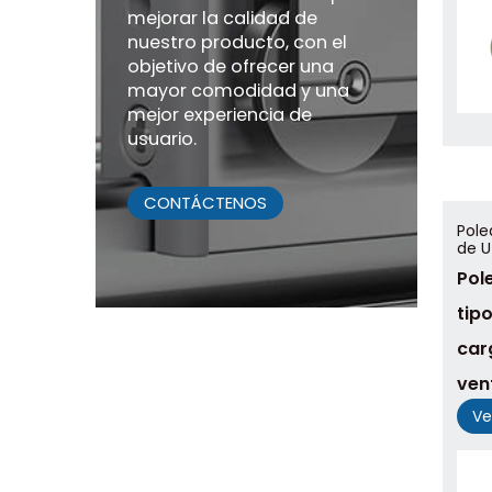
mejorar la calidad de
nuestro producto, con el
objetivo de ofrecer una
mayor comodidad y una
mejor experiencia de
usuario.
CONTÁCTENOS
Pole
de U
Pol
tip
car
ven
Ve