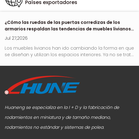
Países exportadores
 de
¿Cómo las ruedas de las puertas corredizas de los
Dó
armarios respaldan las tendencias de muebles livianos
e
en 2026?
Jul 27,2026
Ju
no
Los muebles livianos han ido cambiando la forma en que
Ro
se diseñan y utilizan los espacios interiores. Ya no se trata
e
sólo de reducir peso o simplificar la apariencia. Ahora la
y 
atención se centra en cómo se comportan los muebles
at
en el uso diario real, especialmente en términos de
c
movimiento, estabilidad y comodidad a largo plazo....
h
Huaneng se especializa en la I + D y la fabricación de
rodamientos en miniatura y de tamaño mediano,
rodamientos no estándar y sistemas de polea.