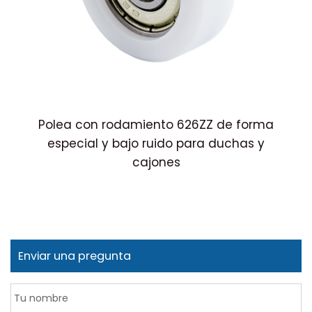
co
Polea con rodamiento 626ZZ de forma
especial y bajo ruido para duchas y
cajones
p
Enviar una pregunta