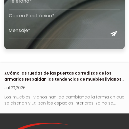
 de
¿Cómo las ruedas de las puertas corredizas de los
Dó
armarios respaldan las tendencias de muebles livianos
e
en 2026?
Jul 27,2026
Ju
no
Los muebles livianos han ido cambiando la forma en que
Ro
se diseñan y utilizan los espacios interiores. Ya no se...
es