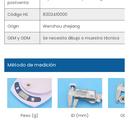
postventa
Código HS
8302410000
Origin
Wenzhou zhejiang
OEM y ODM
Se necesita dibujo o muestra técnica
Método de medición
Peso (g)
ID (mm)
OD 