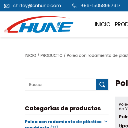
shirley@cnhune.com
+86-15058997617
INICIO
PRO
INICIO
/
PRODUCTO
/
Polea con rodamiento de plást
Po
Pole
Categorías de productos
de Y
Pol
Polea con rodamiento de plástico
tip
recubierta
(31)