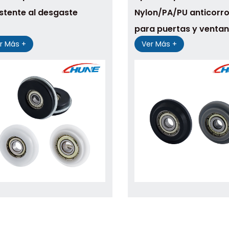
istente al desgaste
Nylon/PA/PU anticorro
para puertas y venta
r Más +
Ver Más +