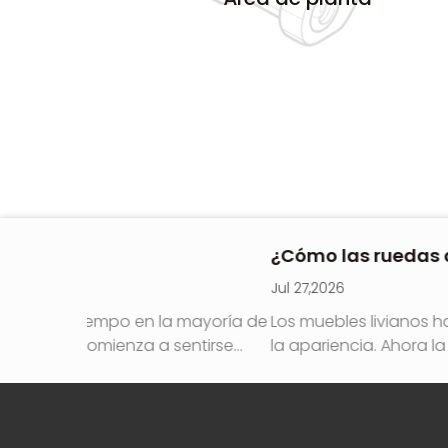
¿Cómo las ruedas de las puertas corre
Jul 27,2026
mayoría de
Los muebles livianos han ido cambiando la form
entirse
la apariencia. Ahora la atención se centra e
estabilidad y comodidad a largo plazo....