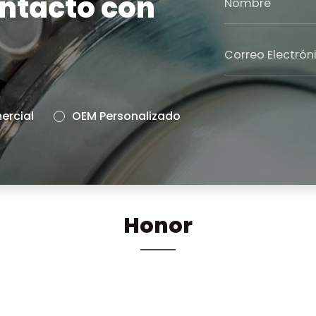
ntacto con
rcial
OEM Personalizado
Honor