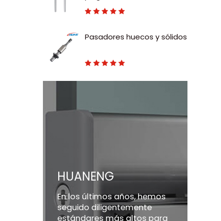
deslizantes de nailon y
vástago de acero al
carbono
Pasadores huecos y sólidos
HUANENG
En los últimos años, hemos
seguido diligentemente
estándares más altos para