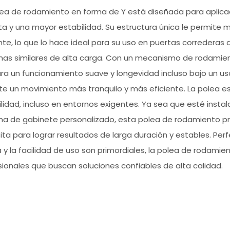
lea de rodamiento en forma de Y está diseñada para aplic
ta y una mayor estabilidad. Su estructura única le permit
nte, lo que lo hace ideal para su uso en puertas correderas
mas similares de alta carga. Con un mecanismo de rodamient
a un funcionamiento suave y longevidad incluso bajo un uso 
te un movimiento más tranquilo y más eficiente. La polea es
lidad, incluso en entornos exigentes. Ya sea que esté instal
ma de gabinete personalizado, esta polea de rodamiento pro
ta para lograr resultados de larga duración y estables. Per
 y ​​la facilidad de uso son primordiales, la polea de rodami
sionales que buscan soluciones confiables de alta calidad.