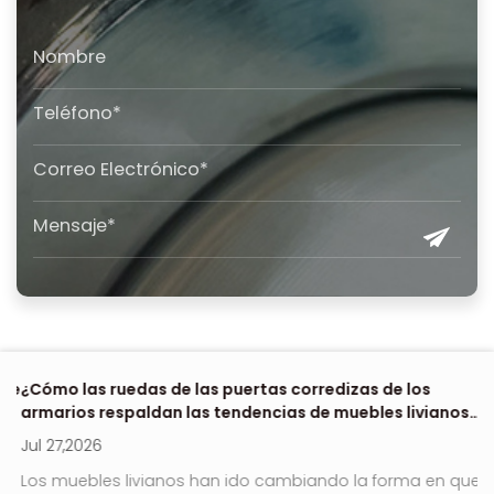
 de
¿Cómo las ruedas de las puertas corredizas de los
Dó
armarios respaldan las tendencias de muebles livianos
e
en 2026?
Jul 27,2026
Ju
no
Los muebles livianos han ido cambiando la forma en que
Ro