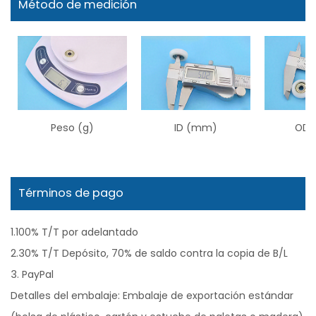
Método de medición
Peso (g)
ID (mm)
OD 
Términos de pago
1.100% T/T por adelantado
2.30% T/T Depósito, 70% de saldo contra la copia de B/L
3. PayPal
Detalles del embalaje: Embalaje de exportación estándar