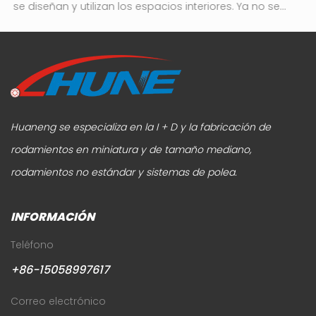
se diseñan y utilizan los espacios interiores. Ya no se...
es
Huaneng se especializa en la I + D y la fabricación de
rodamientos en miniatura y de tamaño mediano,
rodamientos no estándar y sistemas de polea.
INFORMACIÓN
Teléfono
+86-15058997617
Correo electrónico