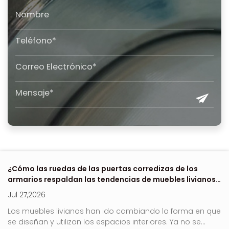
 de
¿Cómo las ruedas de las puertas corredizas de los
Dó
armarios respaldan las tendencias de muebles livianos
e
en 2026?
Jul 27,2026
Ju
no
Los muebles livianos han ido cambiando la forma en que
Ro
se diseñan y utilizan los espacios interiores. Ya no se...
es