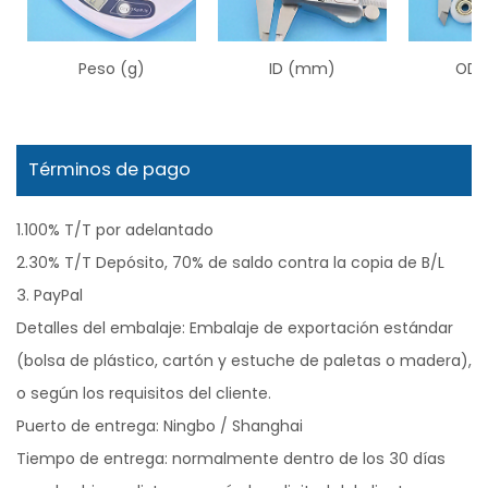
Peso (g)
ID (mm)
OD 
Términos de pago
1.100% T/T por adelantado
2.30% T/T Depósito, 70% de saldo contra la copia de B/L
3. PayPal
Detalles del embalaje: Embalaje de exportación estándar
(bolsa de plástico, cartón y estuche de paletas o madera),
o según los requisitos del cliente.
Puerto de entrega: Ningbo / Shanghai
Tiempo de entrega: normalmente dentro de los 30 días