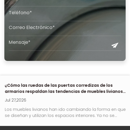
 de
¿Cómo las ruedas de las puertas corredizas de los
Dó
armarios respaldan las tendencias de muebles livianos
e
en 2026?
Jul 27,2026
Ju
no
Los muebles livianos han ido cambiando la forma en que
Ro
se diseñan y utilizan los espacios interiores. Ya no se...
es