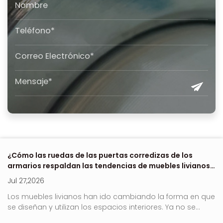
 de
¿Cómo las ruedas de las puertas corredizas de los
Dó
armarios respaldan las tendencias de muebles livianos
e
en 2026?
Jul 27,2026
Ju
no
Los muebles livianos han ido cambiando la forma en que
Ro
se diseñan y utilizan los espacios interiores. Ya no se...
es