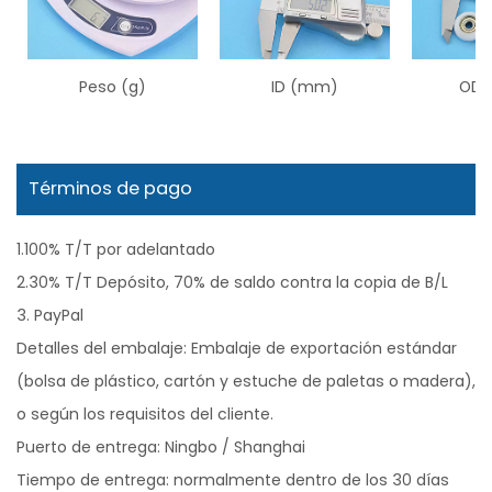
Peso (g)
ID (mm)
OD 
Términos de pago
1.100% T/T por adelantado
2.30% T/T Depósito, 70% de saldo contra la copia de B/L
3. PayPal
Detalles del embalaje: Embalaje de exportación estándar
(bolsa de plástico, cartón y estuche de paletas o madera),
o según los requisitos del cliente.
Puerto de entrega: Ningbo / Shanghai
Tiempo de entrega: normalmente dentro de los 30 días