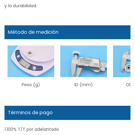
y la durabilidad.
Método de medición
Peso (g)
ID (mm)
OD 
Términos de pago
1.100% T/T por adelantado