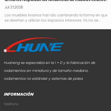
en 2026?
Jul 27,2026
Ju
no
Los muebles livianos han ido cambiando la forma en que
Ro
se diseñan y utilizan los espacios interiores. Ya no se...
es
Huaneng se especializa en la I + D y la fabricación de
rodamientos en miniatura y de tamaño mediano,
rodamientos no estándar y sistemas de polea.
INFORMACIÓN
Teléfono