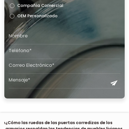
Compañía Comercial
OEM Personalizado
 de
¿Cómo las ruedas de las puertas corredizas de los
Dó
armarios respaldan las tendencias de muebles livianos
e