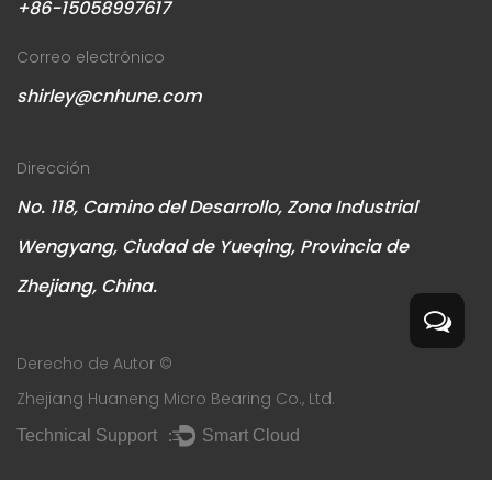
+86-15058997617
Correo electrónico
shirley@cnhune.com
Dirección
No. 118, Camino del Desarrollo, Zona Industrial
Wengyang, Ciudad de Yueqing, Provincia de
Zhejiang, China.
Derecho de Autor ©
Zhejiang Huaneng Micro Bearing Co., Ltd.
Technical Support ：
Smart Cloud