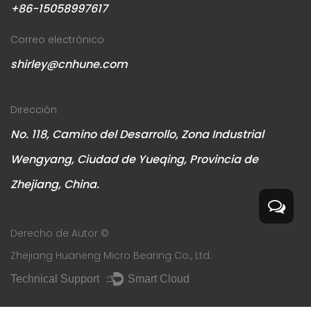
+86-15058997617
Correo electrónico
shirley@cnhune.com
Dirección
No. 118, Camino del Desarrollo, Zona Industrial
Wengyang, Ciudad de Yueqing, Provincia de
Zhejiang, China.
Derecho de Autor ©
Zhejiang Huaneng Micro Bearing Co., Ltd.
Technical Support ：
Smart Cloud