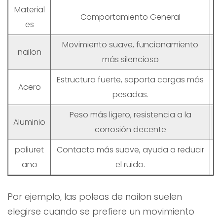
Material
Comportamiento General
es
Movimiento suave, funcionamiento
nailon
más silencioso
Estructura fuerte, soporta cargas más
S
Acero
pesadas.
Peso más ligero, resistencia a la
Aluminio
corrosión decente
poliuret
Contacto más suave, ayuda a reducir
ano
el ruido.
Por ejemplo, las poleas de nailon suelen
elegirse cuando se prefiere un movimiento