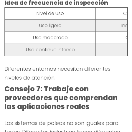
Idea de frecuencia de inspección
Nivel de uso
Com
Uso ligero
Insp
Uso moderado
Co
Uso continuo intenso
M
Diferentes entornos necesitan diferentes
niveles de atención.
Consejo 7: Trabaje con
proveedores que comprendan
las aplicaciones reales
Los sistemas de poleas no son iguales para
todos. Diferentes industrias tienen diferentes