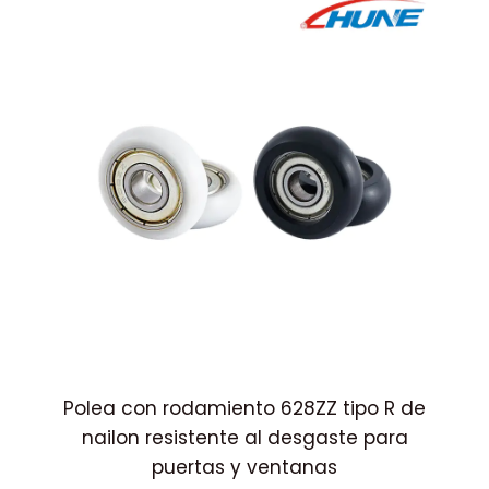
osa
Polea con rodamiento 628ZZ tipo R de
Po
 y
nailon resistente al desgaste para
puertas y ventanas