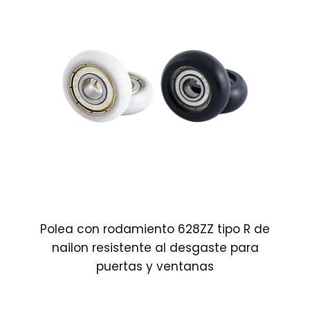
osa
Polea con rodamiento 628ZZ tipo R de
Po
 y
nailon resistente al desgaste para
puertas y ventanas