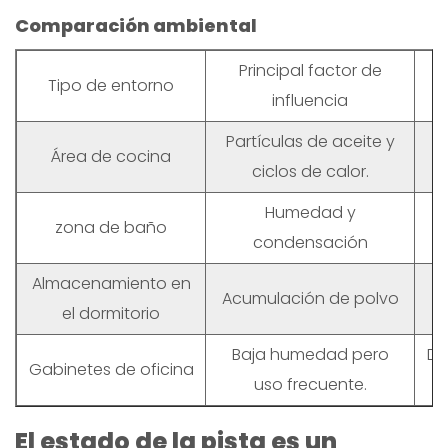
Comparación ambiental
Principal factor de
Tipo de entorno
influencia
Partículas de aceite y
Área de cocina
ciclos de calor.
Humedad y
zona de baño
condensación
Almacenamiento en
Acumulación de polvo
el dormitorio
Baja humedad pero
De
Gabinetes de oficina
uso frecuente.
El estado de la pista es un