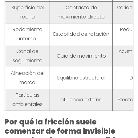
Superficie del
Contacto de
Variación
rodillo
movimiento directo
Rodamiento
Reducc
Estabilidad de rotación
interno
Canal de
Acumula
Guía de movimiento
seguimiento
Alineación del
Equilibrio estructural
Dis
marco
Partículas
Influencia externa
Efecto d
ambientales
Por qué la fricción suele
comenzar de forma invisible